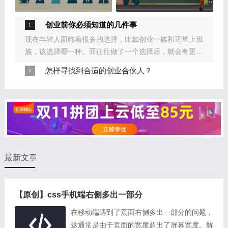
创业前你必须知道的几件事
现在年轻人面临着很多的选择，比如创业一族和正常上班
族，该选择哪一种。而往往做了一个选择后，就会有更多
的选择等着你去定位。很多的选择摆在面前，看起来似乎
怎样寻找到合适的创业合伙人？
比无条件选择好，但其实不然，人在面临着多种选择的时
创业是一件非常严肃的事情，既然决定风雨同舟就不要半
候，往往容易迷失自己
途而废，所以选择合伙人需要非常谨慎，大众对合伙人概
念的思考一般是：第一，这个人一定要是个好人，品质不
错的人
最新文章
【原创】css手机端右侧多出一部分
在移动端遇到了页面右侧多出一部分的问题，
这通常是由于页面的宽度超出了屏幕宽度。解