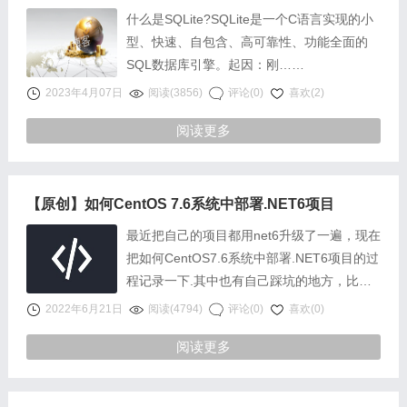
什么是SQLite?SQLite是一个C语言实现的小
型、快速、自包含、高可靠性、功能全面的
SQL数据库引擎。起因：刚……
2023年4月07日
阅读(3856)
评论(0)
喜欢(2)
阅读更多
【原创】如何CentOS 7.6系统中部署.NET6项目
最近把自己的项目都用net6升级了一遍，现在
把如何CentOS7.6系统中部署.NET6项目的过
程记录一下.其中也有自己踩坑的地方，比如
网上又说如果不需要在linux上编译源码就不
2022年6月21日
阅读(4794)
评论(0)
喜欢(0)
用安装SDK，只用安……
阅读更多