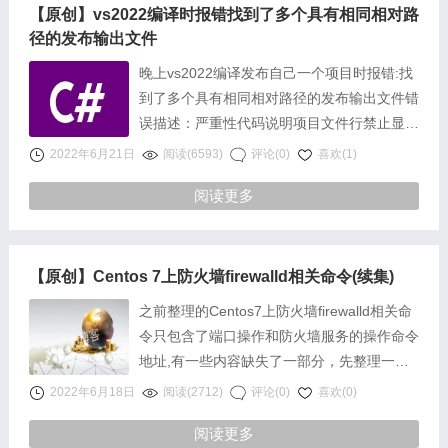
【原创】vs2022编译时报错找到了多个具有相同相对路
径的发布输出文件
晚上vs2022编译发布自己一个项目时报错:找
到了多个具有相同相对路径的发布输出文件错
误描述：严重性代码说明项目文件行禁止显示
状态错误找到了多个具有相同相对路径的
2022年6月21日
阅读(6593)
评论(0)
喜欢(1)
发……
阅读更多
【原创】Centos 7上防火墙firewalld相关命令(续集)
之前整理的Centos7上防火墙firewalld相关命
令只包含了端口操作和防火墙服务的操作命令
地址,有一些内容缺失了一部分，先整理一篇
齐全的，具体命令……
2022年6月18日
阅读(2712)
评论(0)
喜欢(0)
阅读更多