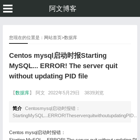
阿文博客
您现在的位置是：
网站首页
>
数据库
Centos mysql启动时报Starting
MySQL... ERROR! The server quit
without updating PID file
【
数据库
】
阿文
2022年5月29日
3839浏览
简介
Centosmysql启动时报错：
StartingMySQL...ERROR!TheserverquitwithoutupdatingPID
Centos mysql启动时报错：
Starting MySQL... ERROR! The server quit without updating PID 