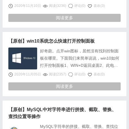
体解决办法如下打开后台--左侧数据更新--数
2020年11月10日
阅读(3236)
评论(0)
喜欢(3)
据更新中心看右侧-点击恢复栏目目录再刷新
阅读更多
下面三项此时，文章便可正常发布
【原创】win10系统怎么快速打开控制面板
好奇葩。点开win图标，居然没有找到控制面
板在哪里。下面我们来简单说说，win10如何
打开控制面板1、WIN+D返回桌面2、此电脑
右击。出现：点下控制面板即可soeasy
2020年11月05日
阅读(2357)
评论(0)
喜欢(0)
阅读更多
【原创】MySQL中对字符串进行拼接、截取、替换、
查找位置等操作
MySQL字符串的拼接、截取、替换、查找位