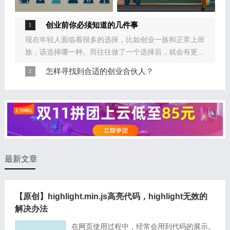
创业前你必须知道的几件事
现在年轻人面临着很多的选择，比如创业一族和正常上班
族，该选择哪一种。而往往做了一个选择后，就会有更多
的选择等着你去定位。很多的选择摆在面前，看起来似乎
怎样寻找到合适的创业合伙人？
比无条件选择好，但其实不然，人在面临着多种选择的时
创业是一件非常严肃的事情，既然决定风雨同舟就不要半
候，往往容易迷失自己
途而废，所以选择合伙人需要非常谨慎，大众对合伙人概
念的思考一般是：第一，这个人一定要是个好人，品质不
错的人
最新文章
【原创】highlight.min.js高亮代码，highlight无效的
解决办法
在网页使用过程中，经常会用到代码的展示。