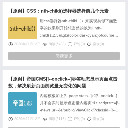
【原创】CSS：nth-child()选择器选择前几个元素
用css选择器nth-child（）来实现类似下面数
字的效果刚开始想当然的以为li:nth-
child(1,2,3)&gt;i{color:darkcyan;}ofcourse，
tooyongtoo&……
2020年11月12日
阅读(5438)
评论(0)
喜欢(0)
阅读更多
【原创】帝国CMS[!--onclick--]标签动态显示页面点击
数，解决刷新页面浏览量无变化的问题
内容模板加上[!--page.stats--]和[!--onclick--]
并不会实时显示点击量内容页:&lt;scriptsrc=[!-
-news.url--]e/public/ViewClick/?classid=[!--
classid--]&……
2020年11月12日
阅读(3115)
评论(0)
喜欢(3)