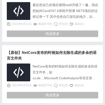
最近把自己的项目都用net6升级了一遍，现在
把如何CentOS7.6系统中部署.NET6项目的过
程记录一下.其中也有自己踩坑的地方，比如
网上又说如果不需要在linux上编译源码就不
2022年6月21日
阅读(4792)
评论(0)
喜欢(0)
用安装SDK，只用安……
阅读更多
【原创】NetCore发布的时候如何去除生成的多余的语
言文件夹
NetCore发布的时候如何去除生成的多余的语
言文件夹，如
cs,de...,Microsoft.CodeAnalysis等语言资源
文件问题：NetCore发布出来的publish目录一
2022年6月02日
阅读(3750)
评论(0)
喜欢(0)
大堆……
阅读更多