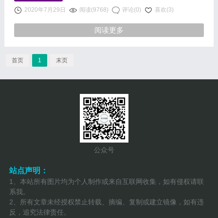
Microsoft.AspNetCore.Hosting.IWebHostEnviro
2020年7月29日
阅读(9768)
评论(0)
喜欢(3)
阅读更多
首页
1
末页
公众号
站点声明：
1、本站所有图片均为个人制作或来自互联网收集，如有侵权请联
系我。
2、所有文章未经授权禁止转载、摘编、复制或建立镜像，如有违
反，追究法律责任。