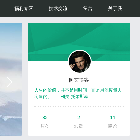
福利专区
技术交流
留言
关于我
阿文博客
人生的价值，并不是用时间，而是用深度量去
衡量的。——列夫·托尔斯泰
82
2
14
原创
转载
评论