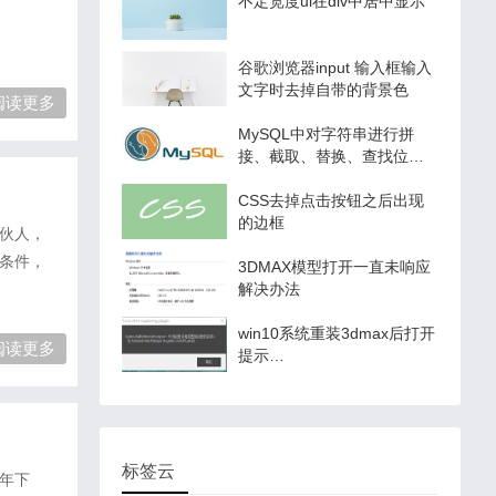
址的办法
不定宽度ul在div中居中显示
谷歌浏览器input 输入框输入
文字时去掉自带的背景色
阅读更多
MySQL中对字符串进行拼
接、截取、替换、查找位置
等操作
CSS去掉点击按钮之后出现
的边框
伙人，
条件，
3DMAX模型打开一直未响应
解决办法
win10系统重装3dmax后打开
阅读更多
提示
system.nullreferenceexception
未将对象引用设置到对象的
实例
标签云
年下