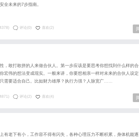
安全未来的7步指南。
4378)
评论(0)
喜欢(2)
性，敢打敢拼的人来做合伙人。第一步应该是要思考你想找到什么样的合
你宏伟的想法变成现实。一般来讲，你要想相亲一样对未来的合伙人设定
只需要适合自己。比如财力雄厚？执行力强？人脉宽广……
4871)
评论(2)
喜欢(4)
上有老下有小，工作容不得有闪失，各种心理压力不断积累，身体机能逐