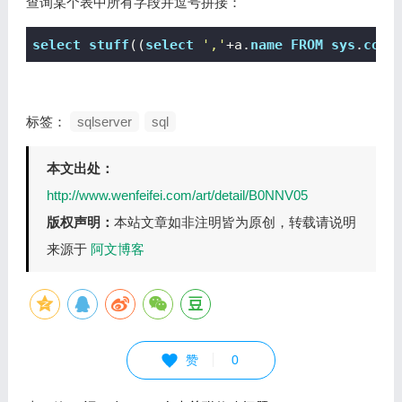
查询某个表中所有字段并逗号拼接：
select
stuff
((
select
','
+a.
name
FROM
sys
.
colu
标签：
sqlserver
sql
本文出处：
http://www.wenfeifei.com/art/detail/B0NNV05
版权声明：
本站文章如非注明皆为原创，转载请说明
来源于
阿文博客
赞
0