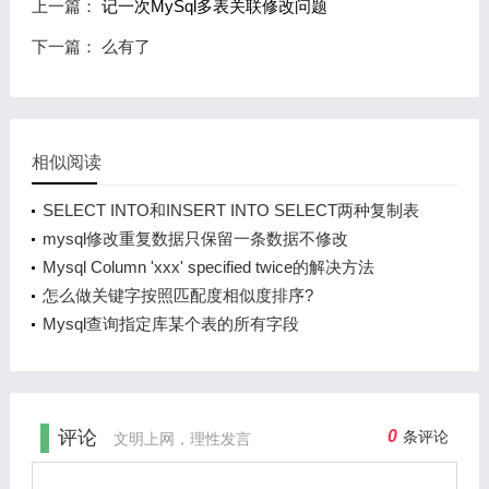
上一篇：
记一次MySql多表关联修改问题
下一篇： 么有了
相似阅读
SELECT INTO和INSERT INTO SELECT两种复制表
数据语句差异
mysql修改重复数据只保留一条数据不修改
Mysql Column 'xxx' specified twice的解决方法
怎么做关键字按照匹配度相似度排序?
Mysql查询指定库某个表的所有字段
评论
0
条评论
文明上网，理性发言