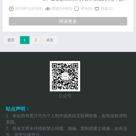
会有一些空白或者特殊字符导入数据库中，常
2019年10月19日
阅读(14403)
评论(0)
喜欢(2)
见的有空格、制表符、换行符、回车导致的空
阅读更多
白，查询使用时name="张三"时怎么也查不出
来……
首页
1
2
末页
公众号
站点声明：
1、本站所有图片均为个人制作或来自互联网收集，如有侵权请联
系我。
2、所有文章未经授权禁止转载、摘编、复制或建立镜像，如有违
反，追究法律责任。