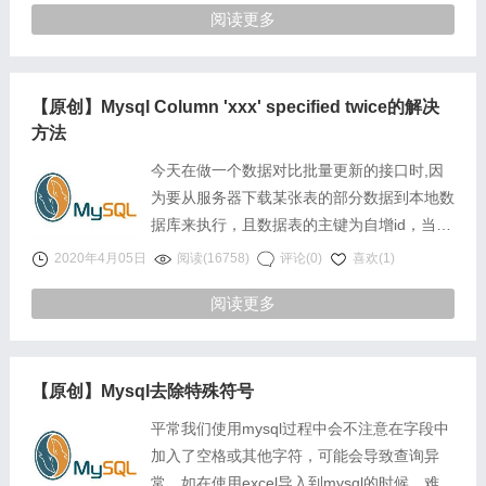
阅读更多
【原创】Mysql Column 'xxx' specified twice的解决
方法
今天在做一个数据对比批量更新的接口时,因
为要从服务器下载某张表的部分数据到本地数
据库来执行，且数据表的主键为自增id，当时
打算写了一个查询sql排除自增列“id”列……
2020年4月05日
阅读(16758)
评论(0)
喜欢(1)
阅读更多
【原创】Mysql去除特殊符号
平常我们使用mysql过程中会不注意在字段中
加入了空格或其他字符，可能会导致查询异
常。如在使用excel导入到mysql的时候，难免