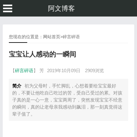
阿文博客
您现在的位置是：
网站首页
>
碎言碎语
宝宝让人感动的一瞬间
【
碎言碎语
】
芳
2019年10月09日
2909浏览
简介
初为父母时，手忙脚乱，心想着要给宝宝最好
的，不要让他吃自己吃过的苦，受自己受过的累。对孩
子真的是一心一意，宝宝两周了，突然发现宝宝不经意
的瞬间，真的让老母亲我感动到飙泪，那一刻真觉得这
辈子值了。